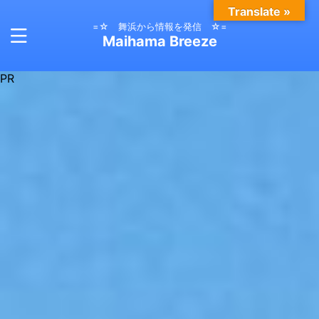
Translate »
=☆ 舞浜から情報を発信 ☆=
Maihama Breeze
PR