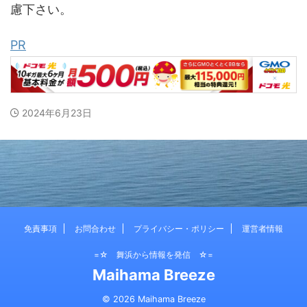
慮下さい。
PR
2024年6月23日
免責事項
お問合わせ
プライバシー・ポリシー
運営者情報
=☆ 舞浜から情報を発信 ☆=
Maihama Breeze
© 2026 Maihama Breeze