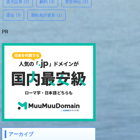
楽天証券
(2)
解約
(3)
豊受神社
(2)
退会
(1)
運転免許更新
(2)
PR
アーカイブ