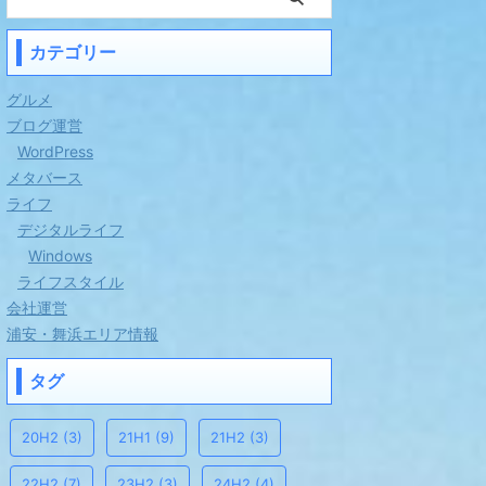
カテゴリー
グルメ
ブログ運営
WordPress
メタバース
ライフ
デジタルライフ
Windows
ライフスタイル
会社運営
浦安・舞浜エリア情報
タグ
20H2
(3)
21H1
(9)
21H2
(3)
22H2
(7)
23H2
(3)
24H2
(4)