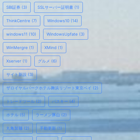
SBI証券
(3)
SSLサーバー証明書
(1)
ThinkCentre
(7)
Windows10
(14)
windows11
(10)
WindowsUpfate
(3)
WinMergre
(1)
XMind
(1)
Xserver
(1)
グルメ
(6)
サイト新設
(3)
ザロイヤルパークホテル舞浜リゾート東京ベイ
(2)
トレードツール
(2)
パスキー
(4)
ホテル
(5)
ラーメン豚山
(2)
丸亀製麺
(2)
手動更新
(1)