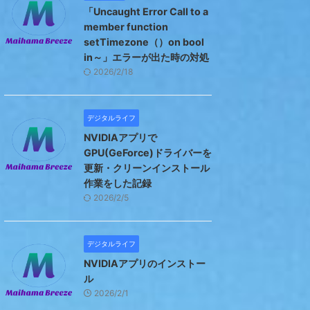
「Uncaught Error Call to a
member function
setTimezone（）on bool
in～」エラーが出た時の対処
2026/2/18
デジタルライフ
NVIDIAアプリで
GPU(GeForce)ドライバーを
更新・クリーンインストール
作業をした記録
2026/2/5
デジタルライフ
NVIDIAアプリのインストー
ル
2026/2/1