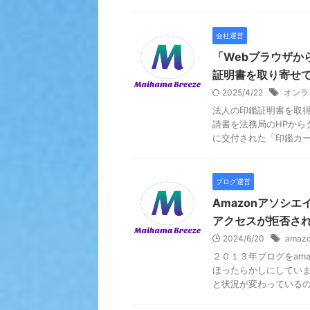
会社運営
「Webブラウザか
証明書を取り寄せ
2025/4/22
オンラ
法人の印鑑証明書を取
請書を法務局のHPから
に交付された「印鑑カード
ブログ運営
Amazonアソシエイト
アクセスが拒否さ
2024/6/20
amazo
２０１３年ブログをam
ほったらかしにしていま
と状況が変わっているので