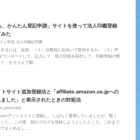
ら、かんたん登記申請」サイトを使って法人印鑑登録
てみた
イン申請
,
法人印鑑証明書
得するには、従来、（１）法務局に出向いて取得するか、（２）申
ダウンロードして、記入して、収入印紙を貼付して、印鑑登録の際
」をそろえて郵 ...
サイト追加登録法と「affiliate.amazon.co.jpへの
れました」と表示されたときの対処法
n_associate
azonアソシエイトに登録し、しばらく運用していましたが、暫く
した。 この度、別のブログを登録しようとしたところ、これまで
まとめまし ...