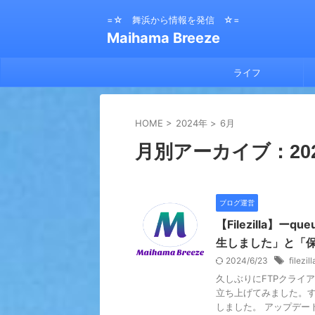
=☆ 舞浜から情報を発信 ☆=
Maihama Breeze
ライフ
HOME
>
2024年
>
6月
月別アーカイブ：202
ブログ運営
【Filezilla】
生しました」と「
2024/6/23
filezill
久しぶりにFTPクライア
立ち上げてみました。
しました。 アップデート後