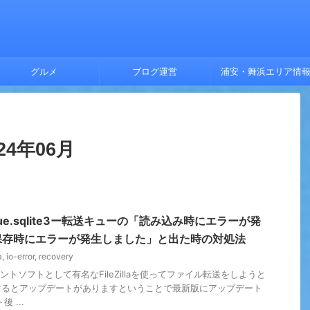
グルメ
ブログ運営
浦安・舞浜エリア情
4年06月
ーqueue.sqlite3ー転送キューの「読み込み時にエラーが発
保存時にエラーが発生しました」と出た時の対処法
a
,
io-error
,
recovery
ントソフトとして有名なFileZillaを使ってファイル転送をしようと
するとアップデートがありますということで最新版にアップデート
 ...