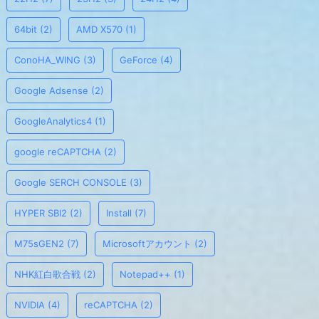
64bit
(2)
AMD X570
(1)
ConoHA_WING
(3)
GeForce
(4)
Google Adsense
(2)
GoogleAnalytics4
(1)
google reCAPTCHA
(2)
Google SERCH CONSOLE
(3)
HYPER SBI2
(2)
Install
(7)
M75sGEN2
(7)
Microsoftアカウント
(2)
NHK紅白歌合戦
(2)
Notepad++
(1)
NVIDIA
(4)
reCAPTCHA
(2)