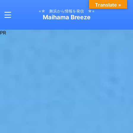
Translate »
=☆ 舞浜から情報を発信 ☆=
Maihama Breeze
PR