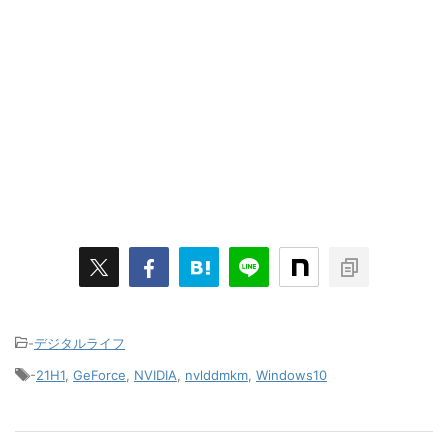
-
デジタルライフ
-
21H1
,
GeForce
,
NVIDIA
,
nvlddmkm
,
Windows10