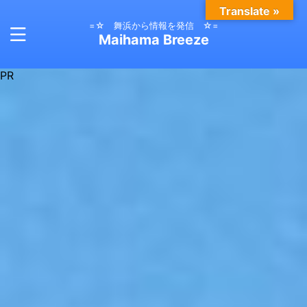
Translate »
=☆ 舞浜から情報を発信 ☆=
Maihama Breeze
PR