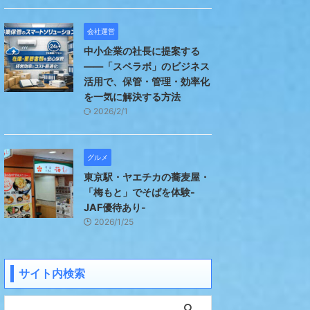
会社運営
中小企業の社長に提案する
――「スペラボ」のビジネス
活用で、保管・管理・効率化
を一気に解決する方法
2026/2/1
グルメ
東京駅・ヤエチカの蕎麦屋・
「梅もと」でそばを体験-
JAF優待あり-
2026/1/25
サイト内検索