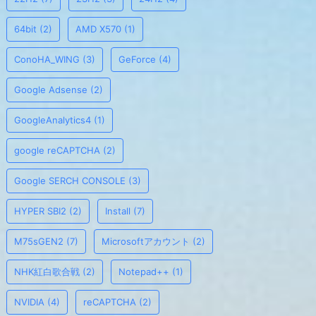
64bit
(2)
AMD X570
(1)
ConoHA_WING
(3)
GeForce
(4)
Google Adsense
(2)
GoogleAnalytics4
(1)
google reCAPTCHA
(2)
Google SERCH CONSOLE
(3)
HYPER SBI2
(2)
Install
(7)
M75sGEN2
(7)
Microsoftアカウント
(2)
NHK紅白歌合戦
(2)
Notepad++
(1)
NVIDIA
(4)
reCAPTCHA
(2)