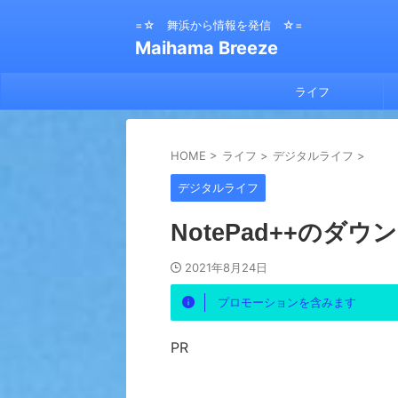
=☆ 舞浜から情報を発信 ☆=
Maihama Breeze
ライフ
HOME
>
ライフ
>
デジタルライフ
>
デジタルライフ
NotePad++のダ
2021年8月24日
プロモーションを含みます
PR