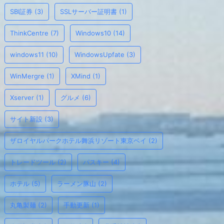
SBI証券
(3)
SSLサーバー証明書
(1)
ThinkCentre
(7)
Windows10
(14)
windows11
(10)
WindowsUpfate
(3)
WinMergre
(1)
XMind
(1)
Xserver
(1)
グルメ
(6)
サイト新設
(3)
ザロイヤルパークホテル舞浜リゾート東京ベイ
(2)
トレードツール
(2)
パスキー
(4)
ホテル
(5)
ラーメン豚山
(2)
丸亀製麺
(2)
手動更新
(1)