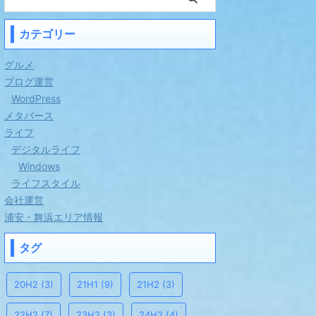
カテゴリー
グルメ
ブログ運営
WordPress
メタバース
ライフ
デジタルライフ
Windows
ライフスタイル
会社運営
浦安・舞浜エリア情報
タグ
20H2
(3)
21H1
(9)
21H2
(3)
22H2
(7)
23H2
(3)
24H2
(4)