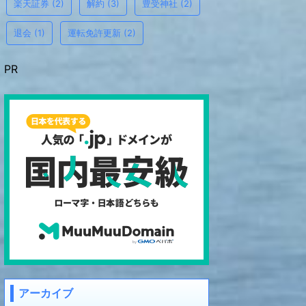
楽天証券
(2)
解約
(3)
豊受神社
(2)
退会
(1)
運転免許更新
(2)
PR
アーカイブ