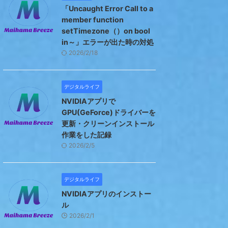
「Uncaught Error Call to a
member function
setTimezone（）on bool
in～」エラーが出た時の対処
2026/2/18
デジタルライフ
NVIDIAアプリで
GPU(GeForce)ドライバーを
更新・クリーンインストール
作業をした記録
2026/2/5
デジタルライフ
NVIDIAアプリのインストー
ル
2026/2/1