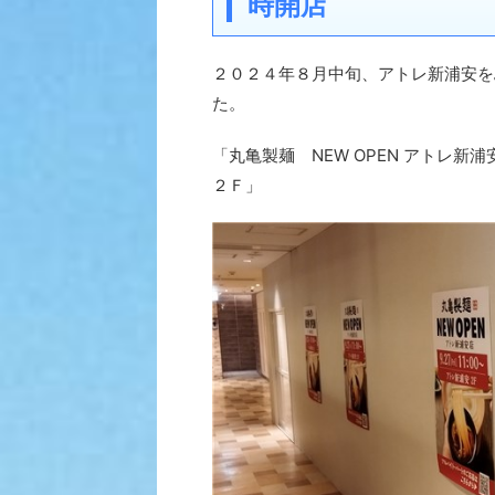
時開店
２０２４年８月中旬、アトレ新浦安を
た。
「丸亀製麺 NEW OPEN アトレ
２Ｆ」