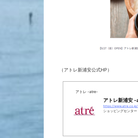
（アトレ新浦安公式HP）
アトレ -atre-
アトレ新浦安 -a
https://www.atre.co.jp
ショッピングセンター