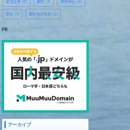
楽天証券
(2)
解約
(3)
豊受神社
(2)
退会
(1)
運転免許更新
(2)
PR
アーカイブ