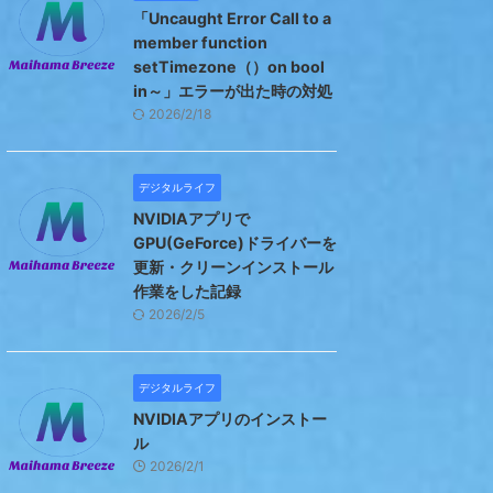
「Uncaught Error Call to a
member function
setTimezone（）on bool
in～」エラーが出た時の対処
2026/2/18
デジタルライフ
NVIDIAアプリで
GPU(GeForce)ドライバーを
更新・クリーンインストール
作業をした記録
2026/2/5
デジタルライフ
NVIDIAアプリのインストー
ル
2026/2/1