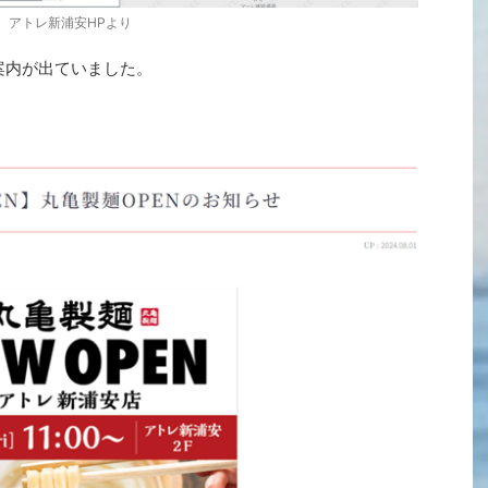
アトレ新浦安HPより
案内が出ていました。