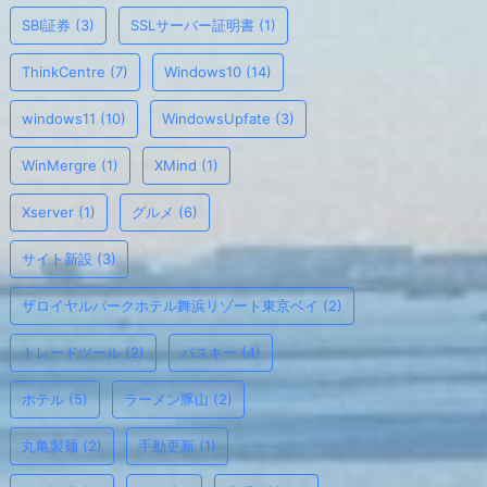
SBI証券
(3)
SSLサーバー証明書
(1)
ThinkCentre
(7)
Windows10
(14)
windows11
(10)
WindowsUpfate
(3)
WinMergre
(1)
XMind
(1)
Xserver
(1)
グルメ
(6)
サイト新設
(3)
ザロイヤルパークホテル舞浜リゾート東京ベイ
(2)
トレードツール
(2)
パスキー
(4)
ホテル
(5)
ラーメン豚山
(2)
丸亀製麺
(2)
手動更新
(1)