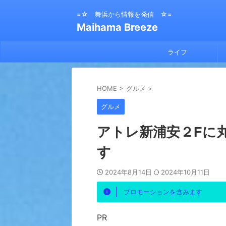
=☆ 舞浜から情報を発信 ☆=
Maihama Breeze
ライフ
HOME
>
グルメ
>
グルメ
アトレ新浦安２Fに
す
2024年8月14日
2024年10月11日
プロモーションを含みます
PR