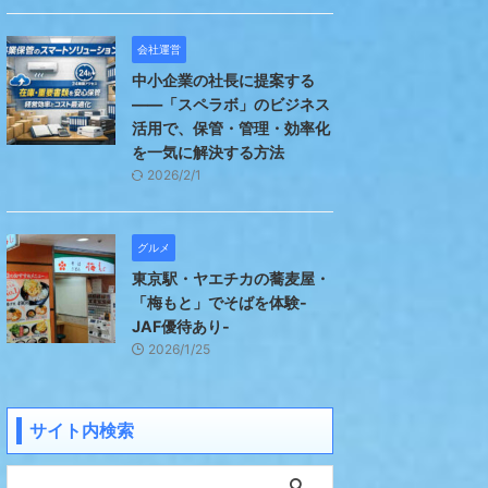
会社運営
中小企業の社長に提案する
――「スペラボ」のビジネス
活用で、保管・管理・効率化
を一気に解決する方法
2026/2/1
グルメ
東京駅・ヤエチカの蕎麦屋・
「梅もと」でそばを体験-
JAF優待あり-
2026/1/25
サイト内検索