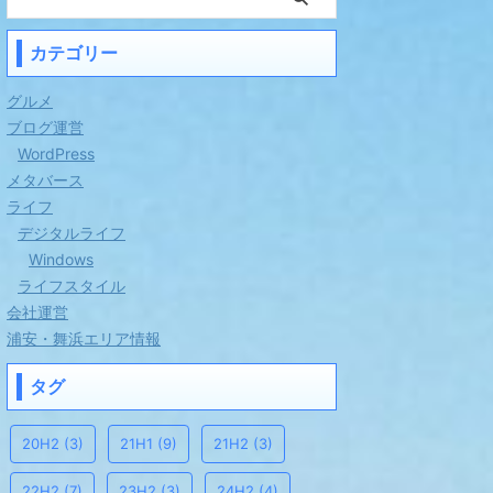
カテゴリー
グルメ
ブログ運営
WordPress
メタバース
ライフ
デジタルライフ
Windows
ライフスタイル
会社運営
浦安・舞浜エリア情報
タグ
20H2
(3)
21H1
(9)
21H2
(3)
22H2
(7)
23H2
(3)
24H2
(4)