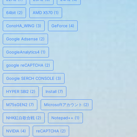
64bit
(2)
AMD X570
(1)
ConoHA_WING
(3)
GeForce
(4)
Google Adsense
(2)
GoogleAnalytics4
(1)
google reCAPTCHA
(2)
Google SERCH CONSOLE
(3)
HYPER SBI2
(2)
Install
(7)
M75sGEN2
(7)
Microsoftアカウント
(2)
NHK紅白歌合戦
(2)
Notepad++
(1)
NVIDIA
(4)
reCAPTCHA
(2)