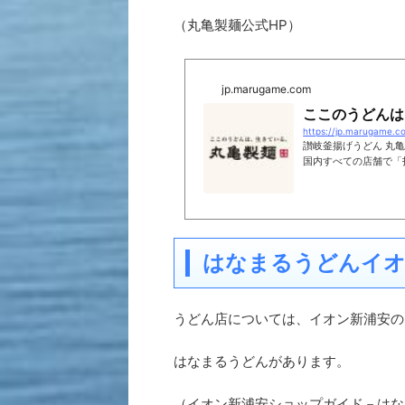
（丸亀製麺公式HP）
jp.marugame.com
ここのうどんは
https://jp.marugame.c
讃岐釜揚げうどん 丸
国内すべての店舗で「
はなまるうどんイオ
うどん店については、イオン新浦安の
はなまるうどんがあります。
（イオン新浦安ショップガイド－はな