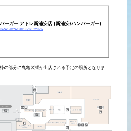
バーガー アトレ新浦安店 (新浦安/ハンバーガー)
hiba/A1202/A120203/12022929/
枠の部分に丸亀製麺が出店される予定の場所となりま