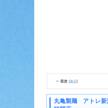
目次
[
表示
]
丸亀製麺 アトレ新