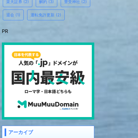
楽天証券
(2)
解約
(3)
豊受神社
(2)
退会
(1)
運転免許更新
(2)
PR
アーカイブ