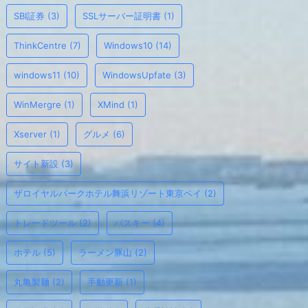
SBI証券
(3)
SSLサーバー証明書
(1)
ThinkCentre
(7)
Windows10
(14)
windows11
(10)
WindowsUpfate
(3)
WinMergre
(1)
XMind
(1)
Xserver
(1)
グルメ
(6)
サイト新設
(3)
ザロイヤルパークホテル舞浜リゾート東京ベイ
(2)
トレードツール
(2)
パスキー
(4)
ホテル
(5)
ラーメン豚山
(2)
丸亀製麺
(2)
手動更新
(1)