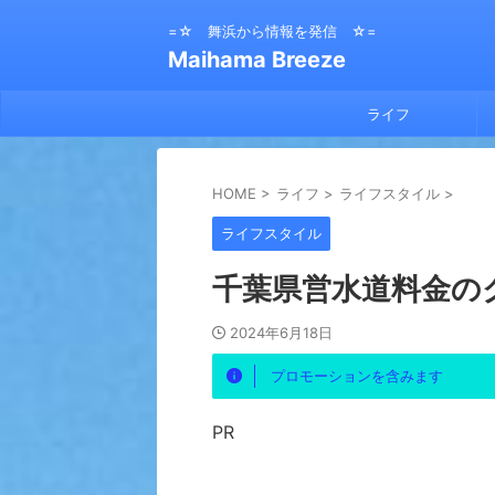
=☆ 舞浜から情報を発信 ☆=
Maihama Breeze
ライフ
HOME
>
ライフ
>
ライフスタイル
>
ライフスタイル
千葉県営水道料金の
2024年6月18日
プロモーションを含みます
PR