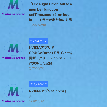
「Uncaught Error Call to a
member function
setTimezone（）on bool
in～」エラーが出た時の対処
2026/2/18
デジタルライフ
NVIDIAアプリで
GPU(GeForce)ドライバーを
更新・クリーンインストール
作業をした記録
2026/2/5
デジタルライフ
NVIDIAアプリのインストー
ル
2026/2/1