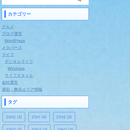
カテゴリー
グルメ
ブログ運営
WordPress
メタバース
ライフ
デジタルライフ
Windows
ライフスタイル
会社運営
浦安・舞浜エリア情報
タグ
20H2
(3)
21H1
(9)
21H2
(3)
22H2
(7)
23H2
(3)
24H2
(4)