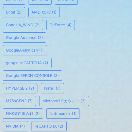
64bit
(2)
AMD X570
(1)
ConoHA_WING
(3)
GeForce
(4)
Google Adsense
(2)
GoogleAnalytics4
(1)
google reCAPTCHA
(2)
Google SERCH CONSOLE
(3)
HYPER SBI2
(2)
Install
(7)
M75sGEN2
(7)
Microsoftアカウント
(2)
NHK紅白歌合戦
(2)
Notepad++
(1)
NVIDIA
(4)
reCAPTCHA
(2)