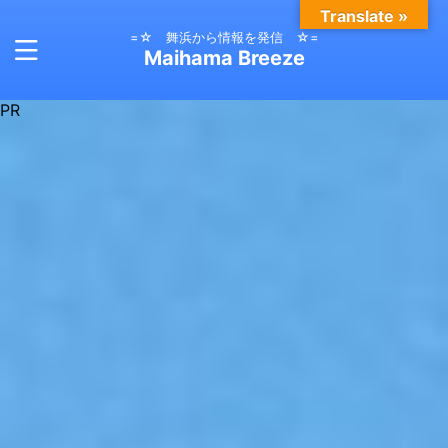
Translate »
=☆ 舞浜から情報を発信 ☆=
Maihama Breeze
PR