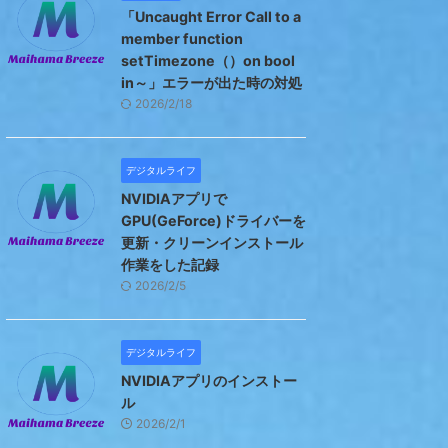
「Uncaught Error Call to a
member function
setTimezone（）on bool
in～」エラーが出た時の対処
2026/2/18
デジタルライフ
NVIDIAアプリで
GPU(GeForce)ドライバーを
更新・クリーンインストール
作業をした記録
2026/2/5
デジタルライフ
NVIDIAアプリのインストー
ル
2026/2/1