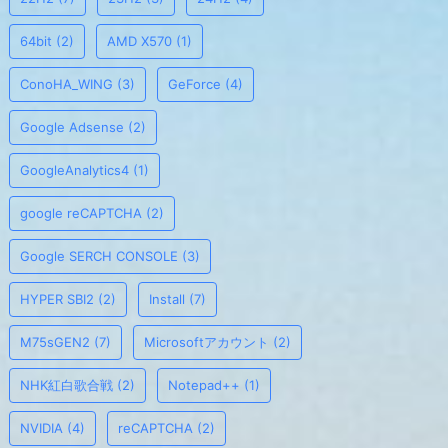
64bit
(2)
AMD X570
(1)
ConoHA_WING
(3)
GeForce
(4)
Google Adsense
(2)
GoogleAnalytics4
(1)
google reCAPTCHA
(2)
Google SERCH CONSOLE
(3)
HYPER SBI2
(2)
Install
(7)
M75sGEN2
(7)
Microsoftアカウント
(2)
NHK紅白歌合戦
(2)
Notepad++
(1)
NVIDIA
(4)
reCAPTCHA
(2)