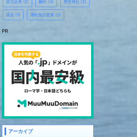
楽天証券
(2)
解約
(3)
豊受神社
(2)
退会
(1)
運転免許更新
(2)
PR
アーカイブ