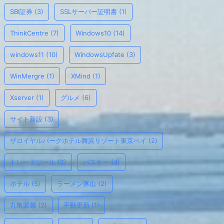
SBI証券
(3)
SSLサーバー証明書
(1)
ThinkCentre
(7)
Windows10
(14)
windows11
(10)
WindowsUpfate
(3)
WinMergre
(1)
XMind
(1)
Xserver
(1)
グルメ
(6)
サイト新設
(3)
ザロイヤルパークホテル舞浜リゾート東京ベイ
(2)
トレードツール
(2)
パスキー
(4)
ホテル
(5)
ラーメン豚山
(2)
丸亀製麺
(2)
手動更新
(1)