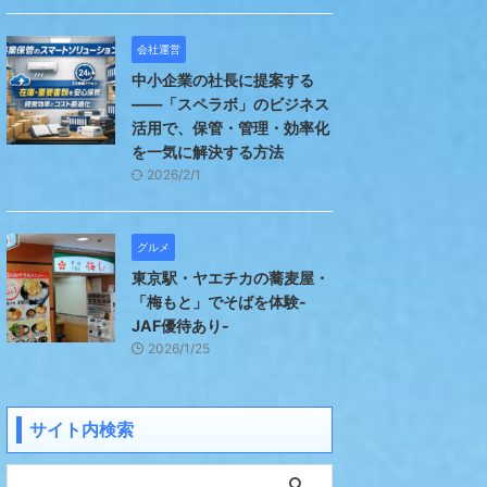
会社運営
中小企業の社長に提案する
――「スペラボ」のビジネス
活用で、保管・管理・効率化
を一気に解決する方法
2026/2/1
グルメ
東京駅・ヤエチカの蕎麦屋・
「梅もと」でそばを体験-
JAF優待あり-
2026/1/25
サイト内検索