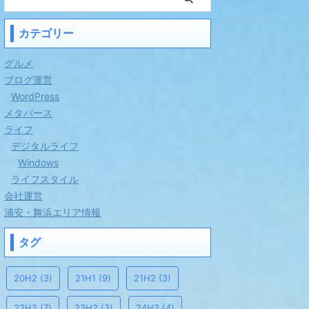
カテゴリー
グルメ
ブログ運営
WordPress
メタバース
ライフ
デジタルライフ
Windows
ライフスタイル
会社運営
浦安・舞浜エリア情報
タグ
20H2
(3)
21H1
(9)
21H2
(3)
22H2
(7)
23H2
(3)
24H2
(4)