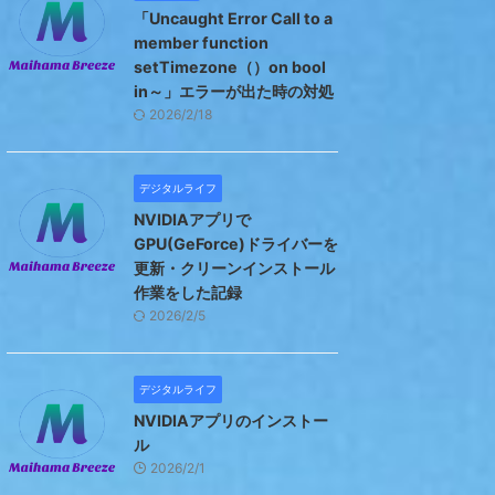
「Uncaught Error Call to a
member function
setTimezone（）on bool
in～」エラーが出た時の対処
2026/2/18
デジタルライフ
NVIDIAアプリで
GPU(GeForce)ドライバーを
更新・クリーンインストール
作業をした記録
2026/2/5
デジタルライフ
NVIDIAアプリのインストー
ル
2026/2/1