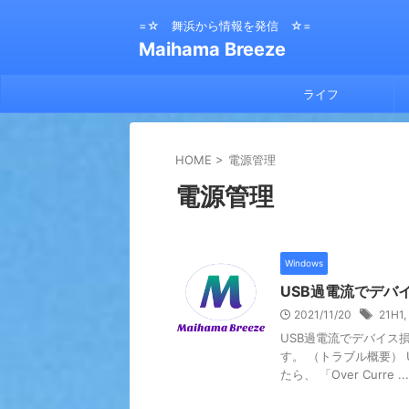
=☆ 舞浜から情報を発信 ☆=
Maihama Breeze
ライフ
HOME
>
電源管理
電源管理
Windows
USB過電流でデバ
2021/11/20
21H1
,
USB過電流でデバイス
す。 （トラブル概要）
たら、 「Over Curre ...