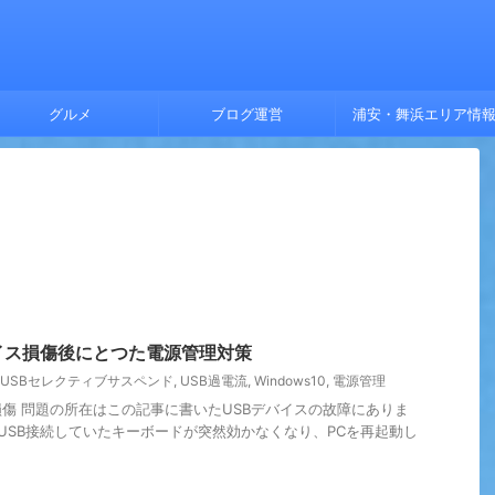
グルメ
ブログ運営
浦安・舞浜エリア情
イス損傷後にとつた電源管理対策
USBセレクティブサスペンド
,
USB過電流
,
Windows10
,
電源管理
損傷 問題の所在はこの記事に書いたUSBデバイスの故障にありま
 USB接続していたキーボードが突然効かなくなり、PCを再起動し