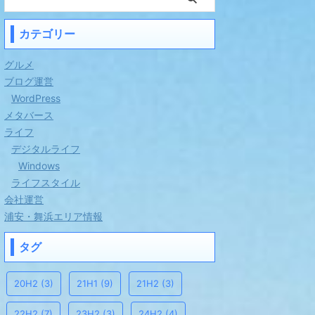
カテゴリー
グルメ
ブログ運営
WordPress
メタバース
ライフ
デジタルライフ
Windows
ライフスタイル
会社運営
浦安・舞浜エリア情報
タグ
20H2
(3)
21H1
(9)
21H2
(3)
22H2
(7)
23H2
(3)
24H2
(4)