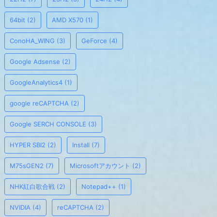
64bit
(2)
AMD X570
(1)
ConoHA_WING
(3)
GeForce
(4)
Google Adsense
(2)
GoogleAnalytics4
(1)
google reCAPTCHA
(2)
Google SERCH CONSOLE
(3)
HYPER SBI2
(2)
Install
(7)
M75sGEN2
(7)
Microsoftアカウント
(2)
NHK紅白歌合戦
(2)
Notepad++
(1)
NVIDIA
(4)
reCAPTCHA
(2)