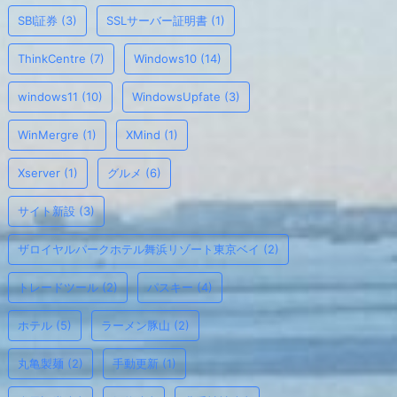
SBI証券
(3)
SSLサーバー証明書
(1)
ThinkCentre
(7)
Windows10
(14)
windows11
(10)
WindowsUpfate
(3)
WinMergre
(1)
XMind
(1)
Xserver
(1)
グルメ
(6)
サイト新設
(3)
ザロイヤルパークホテル舞浜リゾート東京ベイ
(2)
トレードツール
(2)
パスキー
(4)
ホテル
(5)
ラーメン豚山
(2)
丸亀製麺
(2)
手動更新
(1)