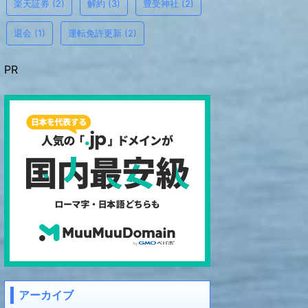
楽天証券
(2)
解約
(3)
豊受神社
(2)
退会
(1)
運転免許更新
(2)
PR
アーカイブ